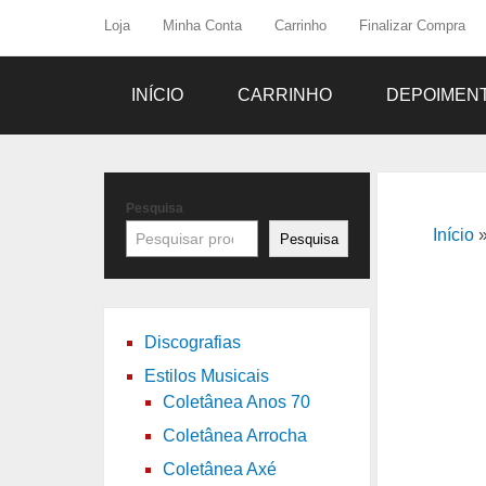
Loja
Minha Conta
Carrinho
Finalizar Compra
INÍCIO
CARRINHO
DEPOIMEN
Pesquisa
Início
Pesquisa
Discografias
Estilos Musicais
Coletânea Anos 70
Coletânea Arrocha
Coletânea Axé