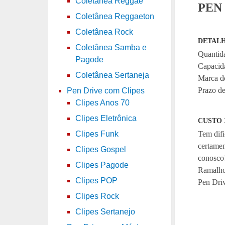
Coletânea Reggae
PEN
Coletânea Reggaeton
Coletânea Rock
DETALH
Coletânea Samba e
Quantid
Pagode
Capacid
Coletânea Sertaneja
Marca do
Prazo de
Pen Drive com Clipes
Clipes Anos 70
Clipes Eletrônica
CUSTO 
Tem difi
Clipes Funk
certame
Clipes Gospel
conosco
Clipes Pagode
Ramalho
Clipes POP
Pen Driv
Clipes Rock
Clipes Sertanejo