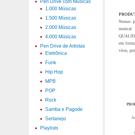
Pen Drive com Músicas
1.000 Músicas
PRODU
1.500 Músicas
Nossos p
2.000 Músicas
musical
QUALIDA
4.000 Músicas
em forma
Pen Drive de Artistas
vírus, po
Eletrônica
Funk
Hip Hop
MPB
POP
Rock
PRO
Samba e Pagode
Aq
Sertanejo
Playlists