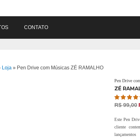
TOS
CONTATO
»
Loja
»
Pen Drive com Músicas ZÉ RAMALHO
Pen Drive co
ZÉ RAMA
R$
99,00
Este Pen Drive
cliente cont
lançament