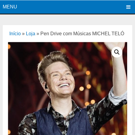
MENU
Início
»
Loja
»
Pen Drive com Músicas MICHEL TELÓ