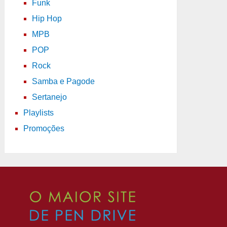
Funk
Hip Hop
MPB
POP
Rock
Samba e Pagode
Sertanejo
Playlists
Promoções