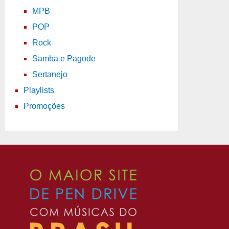
MPB
POP
Rock
Samba e Pagode
Sertanejo
Playlists
Promoções