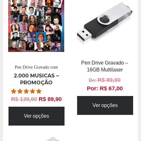
Pen Drive Gravado –
Pen Drive Gravado com
16GB Multilaser
2.000 MUSICAS –
R$
89,90
De:
PROMOÇÃO
Por:
R$
67,00
R$
139,90
R$
89,90
Ver opções
Ver opções