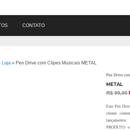
TOS
CONTATO
»
Loja
»
Pen Drive com Clipes Musicais METAL
Pen Drive com
METAL
R$
99,00
Este Pen Drive
cliente cont
lançament
PRODUTO ou 