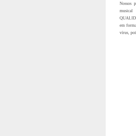
Nossos p
musical
QUALIDA
em forma
vírus, po