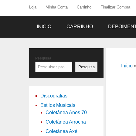
Loja
Minha Conta
Carrinho
Finalizar Compra
INÍCIO
CARRINHO
DEPOIMEN
Pesquisa
Início
Pesquisa
Discografias
Estilos Musicais
Coletânea Anos 70
Coletânea Arrocha
Coletânea Axé