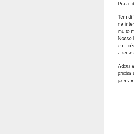
Prazo d
Tem di
na inte
muito m
Nosso P
em méd
apenas 
Adeus a
precisa 
para voc