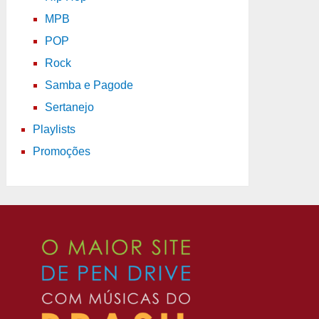
MPB
POP
Rock
Samba e Pagode
Sertanejo
Playlists
Promoções